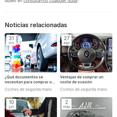
dudes en
consultarnos cualquier duda
!
Noticias relacionadas
31
27
oct
ago
¿Qué documentos se
Ventajas de comprar un
necesitan para comprar o
coche de ocasión
vender un coche de
Coches de segunda mano
Coches de segunda mano
segunda mano?
10
2
jun
may