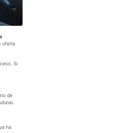
s
 oferta
ceso. Si
uno de
uturas.
 ya ha