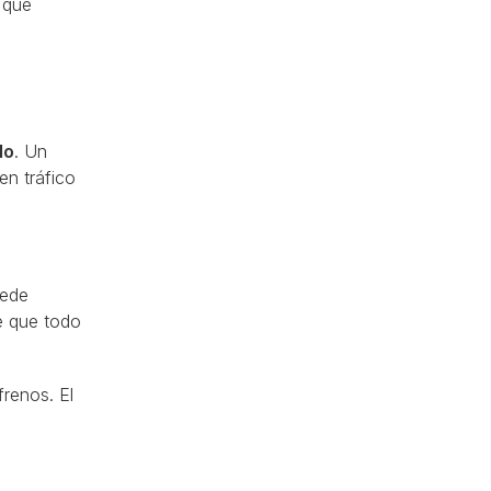
 qué
lo
. Un
en tráfico
uede
e que todo
frenos. El