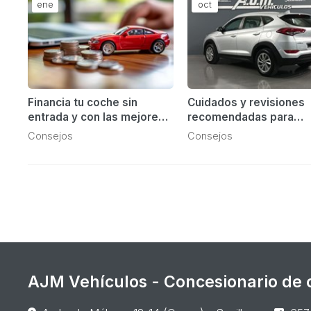
ene
oct
Financia tu coche sin
Cuidados y revisiones
entrada y con las mejores
recomendadas para
condiciones
mantener tu vehículo e
Consejos
Consejos
buen estado
AJM Vehículos - Concesionario de c