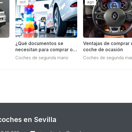
oct
ago
¿Qué documentos se
Ventajas de comprar 
necesitan para comprar o
coche de ocasión
n
vender un coche de
Coches de segunda mano
Coches de segunda ma
segunda mano?
oches en Sevilla