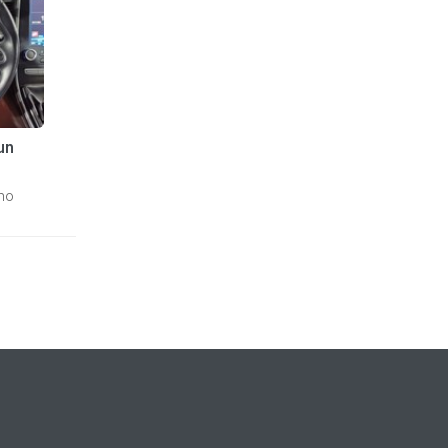
un
no