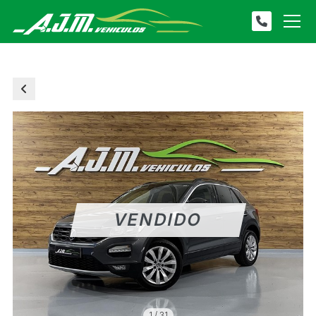
1
/
31