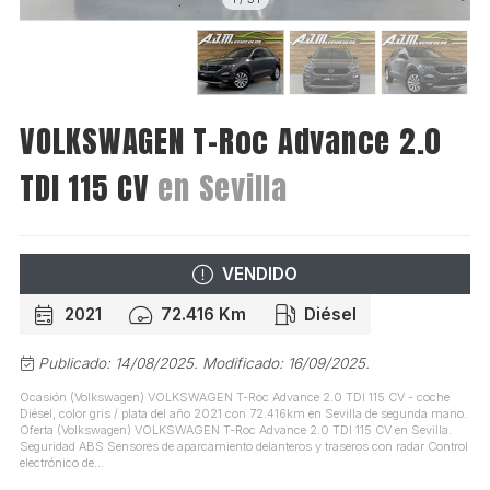
VOLKSWAGEN T-Roc Advance 2.0
TDI 115 CV
en Sevilla
VENDIDO
2021
72.416 Km
Diésel
Publicado: 14/08/2025.
Modificado: 16/09/2025.
Ocasión (Volkswagen) VOLKSWAGEN T-Roc Advance 2.0 TDI 115 CV - coche
Diésel, color gris / plata del año 2021 con 72.416km en Sevilla de segunda mano.
Oferta (Volkswagen) VOLKSWAGEN T-Roc Advance 2.0 TDI 115 CV en Sevilla.
Seguridad ABS Sensores de aparcamiento delanteros y traseros con radar Control
electrónico de...