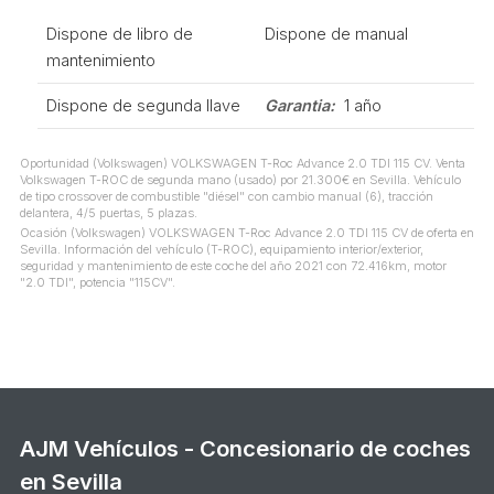
Dispone de libro de
Dispone de manual
mantenimiento
Dispone de segunda llave
Garantia:
1 año
Oportunidad (Volkswagen) VOLKSWAGEN T-Roc Advance 2.0 TDI 115 CV. Venta
Volkswagen T-ROC de segunda mano (usado) por 21.300€ en Sevilla. Vehículo
de tipo crossover de combustible "diésel" con cambio manual (6), tracción
delantera, 4/5 puertas, 5 plazas.
Ocasión (Volkswagen) VOLKSWAGEN T-Roc Advance 2.0 TDI 115 CV de oferta en
Sevilla. Información del vehículo (T-ROC), equipamiento interior/exterior,
seguridad y mantenimiento de este coche del año 2021 con 72.416km, motor
"2.0 TDI", potencia "115CV".
AJM Vehículos - Concesionario de coches
en Sevilla