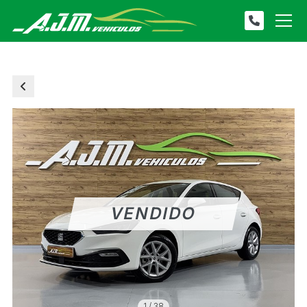
1
/
38