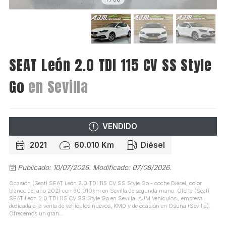
SEAT León 2.0 TDI 115 CV SS Style
Go
en Sevilla
VENDIDO
2021
60.010 Km
Diésel
Publicado: 10/07/2026.
Modificado: 07/08/2026.
Ocasión (Seat) SEAT León 2.0 TDI 115 CV SS Style Go - coche Diésel, color
blanco del año 2021 con 60.010km en Sevilla de segunda mano. Oferta (Seat)
SEAT León 2.0 TDI 115 CV SS Style Go en Sevilla. AJM Vehículos , empresa
dedicada a la venta de vehículos nuevos, KM0 y de ocasión en Osuna (Sevilla).
Ofrecemos un gran...