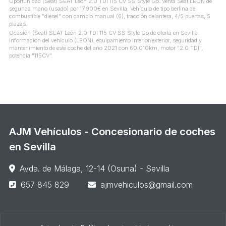
Oportunidad (Seat) SEAT León 2.0 TDI 115 CV SS Style Go. Venta Seat LEON de
segunda mano (usado) por 17.900€ en Sevilla. Vehículo de tipo berlina de
combustible "diésel" con cambio manual (6), tracción delantera, 4/5 puertas, 5
plazas.
Ocasión (Seat) SEAT León 2.0 TDI 115 CV SS Style Go de oferta en Sevilla.
Información del vehículo (LEON), equipamiento interior/exterior, seguridad y
mantenimiento de este coche del año 2021 con 60.010km, motor "2.0 TDI",
potencia "115CV".
AJM Vehículos - Concesionario de coches
en Sevilla
Avda. de Málaga, 12-14 (Osuna) - Sevilla
657 845 829
ajmvehiculos@gmail.com