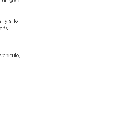
 y si lo
más.
vehículo,