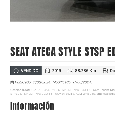
SEAT ATECA STYLE STSP ED
VENDIDO
2019
88.286 Km
Di
Publicado: 11/06/2024.
Modificado: 17/06/2024.
Ocasión (Seat) SEAT ATECA STYLE STSP EDIT NAV ECO 1.6 115CV - coche Diésel
STYLE STSP EDIT NAV ECO 1.6 115CV en Sevilla. AJM Vehículos, empresa dedicad
Información