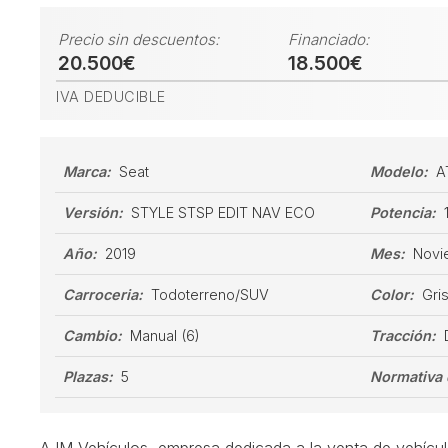
Precio sin descuentos:
Financiado:
20.500€
18.500€
IVA DEDUCIBLE
Marca:
Seat
Modelo:
A
Versión:
STYLE STSP EDIT NAV ECO
Potencia:
Año:
2019
Mes:
Novi
Carroceria:
Todoterreno/SUV
Color:
Gri
Cambio:
Manual
(6)
Tracción:
Plazas:
5
Normativa 
AJM Vehículos, empresa dedicada a la venta de vehícu