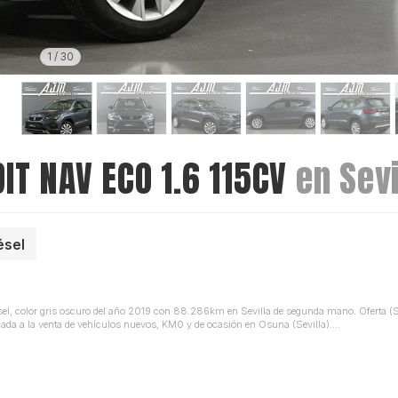
1
/
30
IT NAV ECO 1.6 115CV
en Sevi
ésel
, color gris oscuro del año 2019 con 88.286km en Sevilla de segunda mano. Oferta 
a a la venta de vehículos nuevos, KM0 y de ocasión en Osuna (Sevilla)....