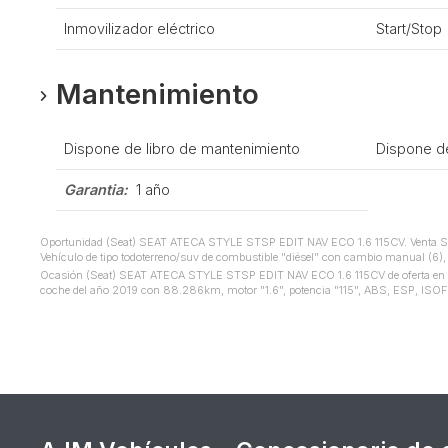
Inmovilizador eléctrico
Start/Stop
Mantenimiento
Dispone de libro de mantenimiento
Dispone d
Garantia:
1 año
Oportunidad (Seat) SEAT ATECA STYLE STSP EDIT NAV ECO 1.6 115CV. Venta Sea
Vehículo de tipo todoterreno/suv de combustible "diésel" con cambio manual (6), t
Ocasión (Seat) SEAT ATECA STYLE STSP EDIT NAV ECO 1.6 115CV de oferta en Sevi
coche del año 2019 con 88.286km, motor "1.6", potencia "115", ABS, ESP, ISOFIX, c