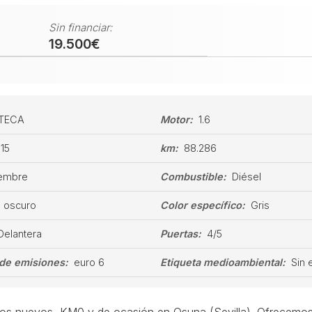
Sin financiar:
19.500€
TECA
Motor:
1.6
115
km:
88.286
embre
Combustible:
Diésel
s oscuro
Color específico:
Gris
Delantera
Puertas:
4/5
de emisiones:
euro 6
Etiqueta medioambiental:
Sin 
los nuevos, KM0 y de ocasión en Osuna (Sevilla). Ofrecemos