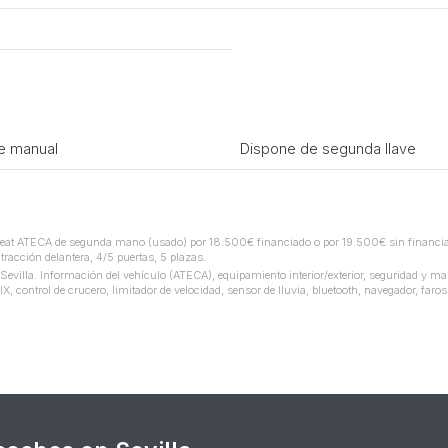
e manual
Dispone de segunda llave
t ATECA de segunda mano (usado) por 18.500€ financiado o por 19.500€ sin financiar
racción delantera, 4/5 puertas, 5 plazas.
lla. Información del vehículo (ATECA), equipamiento interior/exterior, seguridad y ma
ontrol de crucero, limitador de velocidad, sensor de lluvia, bluetooth, navegador, faros 