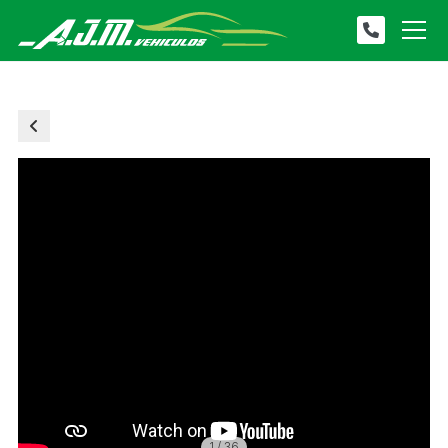
1
/
36