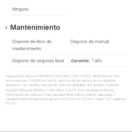
Ninguna
Mantenimiento
Dispone de libro de
Dispone de manual
mantenimiento
Dispone de segunda llave
Garantia:
1 año
Oportunidad (Renault) RENAULT Clio Intens TCe 1.0 91CV. Venta Renault Clio
seminuevo por 12.900€ en Sevilla. Vehículo de tipo berlina de combustible
"gasolina" con cambio manual (6), tracción delantera, 4/5 puertas, 5 plazas.
Ocasión (Renault) RENAULT Clio Intens TCe 1.0 91CV de oferta en Sevilla.
Información del vehículo (Clio), equipamiento interior/exterior, seguridad y
mantenimiento de este coche del año 2022 con 62.305km, motor "1.0", potencia
"91 CV".