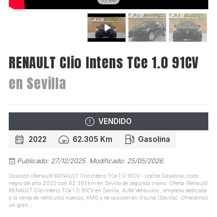
RENAULT Clio Intens TCe 1.0 91CV
en Sevilla
VENDIDO
2022
62.305 Km
Gasolina
Publicado: 27/12/2025.
Modificado: 25/05/2026.
Ocasión (Renault) RENAULT Clio Intens TCe 1.0 91CV - coche Gasolina, color
negro del año 2022 con 62.305km en Sevilla de segunda mano. Oferta (Renault)
RENAULT Clio Intens TCe 1.0 91CV en Sevilla. AJM Vehículos , empresa dedicada
a la venta de vehículos nuevos, KM0 y de ocasión en Osuna (Sevilla). Ofrecemos
un gran...