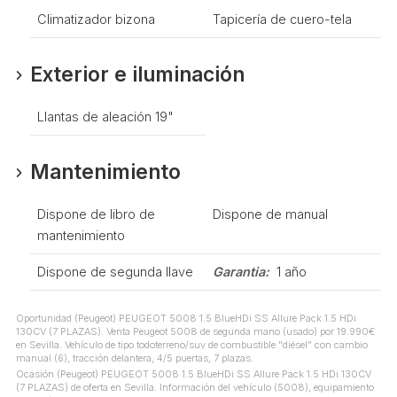
Climatizador bizona
Tapicería de cuero-tela
Exterior e iluminación
Llantas de aleación 19"
Mantenimiento
Dispone de libro de
Dispone de manual
mantenimiento
Dispone de segunda llave
Garantia:
1 año
Oportunidad (Peugeot) PEUGEOT 5008 1.5 BlueHDi SS Allure Pack 1.5 HDi
130CV (7 PLAZAS). Venta Peugeot 5008 de segunda mano (usado) por 19.990€
en Sevilla. Vehículo de tipo todoterreno/suv de combustible "diésel" con cambio
manual (6), tracción delantera, 4/5 puertas, 7 plazas.
Ocasión (Peugeot) PEUGEOT 5008 1.5 BlueHDi SS Allure Pack 1.5 HDi 130CV
(7 PLAZAS) de oferta en Sevilla. Información del vehículo (5008), equipamiento