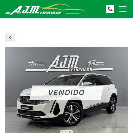
1
/
45