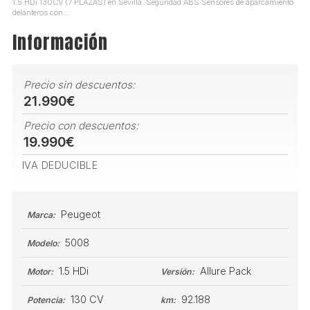
1.5 HDi 130CV (7 PLAZAS) en Sevilla. Seguridad ABS Sensores de aparcamiento
delanteros con...
Información
Precio sin descuentos:
21.990€
Precio con descuentos:
19.990€
IVA DEDUCIBLE
Peugeot
Marca:
5008
Modelo:
1.5 HDi
Allure Pack
Motor:
Versión:
130 CV
92.188
Potencia:
km: