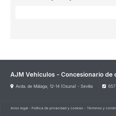
AJM Vehículos - Concesionario de c
Avda. de Málaga, 12-14 (Osuna) - Sevilla
657
Aviso legal
-
Política de privacidad y cookies
-
Términos y condi