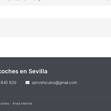
oches en Sevilla
 845 829
ajmvehiculos@gmail.com
ciones
-
Área Interna