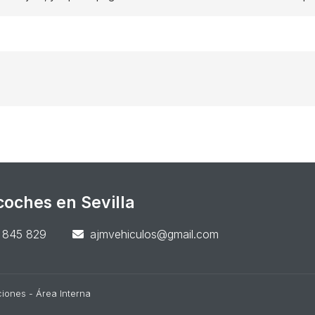
oches en Sevilla
 845 829
ajmvehiculos@gmail.com
ciones
-
Área Interna