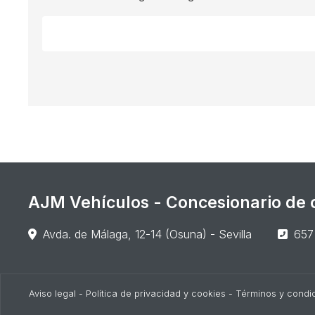
AJM Vehículos - Concesionario de c
Avda. de Málaga, 12-14 (Osuna) - Sevilla
657
Aviso legal
-
Política de privacidad y cookies
-
Términos y condi