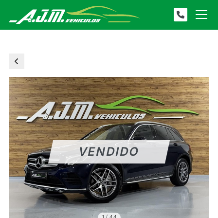
1
/
44