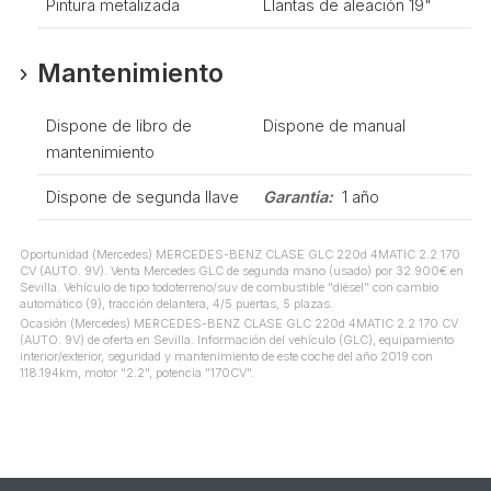
Pintura metalizada
Llantas de aleación 19"
Mantenimiento
Dispone de libro de
Dispone de manual
mantenimiento
Dispone de segunda llave
Garantia:
1 año
Oportunidad (Mercedes) MERCEDES-BENZ CLASE GLC 220d 4MATIC 2.2 170
CV (AUTO. 9V). Venta Mercedes GLC de segunda mano (usado) por 32.900€ en
Sevilla. Vehículo de tipo todoterreno/suv de combustible "diésel" con cambio
automático (9), tracción delantera, 4/5 puertas, 5 plazas.
Ocasión (Mercedes) MERCEDES-BENZ CLASE GLC 220d 4MATIC 2.2 170 CV
(AUTO. 9V) de oferta en Sevilla. Información del vehículo (GLC), equipamiento
interior/exterior, seguridad y mantenimiento de este coche del año 2019 con
118.194km, motor "2.2", potencia "170CV".