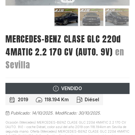
MERCEDES-BENZ CLASE GLC 220d
4MATIC 2.2 170 CV (AUTO. 9V)
en
Sevilla
VENDIDO
2019
118.194 Km
Diésel
Publicado: 14/10/2025.
Modificado: 30/10/2025.
Ocasión (Mercedes) MERCEDES-BENZ CLASE GLC 220d 4MATIC 2.2 170 CV
(AUTO. 9V) - coche Diésel, color azul del año 2019 con 118.194km en Sevilla de
segunda mano. Oferta (Mercedes) MERCEDES-BENZ CLASE GLC 220d 4MATIC