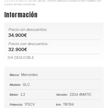
2.2 170 CV (AUTO. 9V) en Sevilla. Confort Apertura a distancia del maletero con
control remoto Control de...
Información
Precio sin descuentos:
34.900€
Precio con descuentos:
32.900€
IVA DEDUCIBLE
Mercedes
Marca:
GLC
Modelo:
2.2
220d 4MATIC
Motor:
Versión:
170CV
118.194
Potencia:
km: