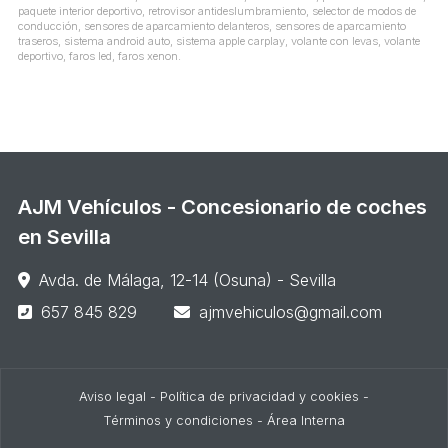
paquete interior deportivo, retrovisor antideslumbramiento, selector de modos de
conducción, sensores de aparcamiento delanteros, sensores de aparcamiento
traseros, sistema android auto, sistema apple carplay, volante con levas, volante
deportivo, faros led, faros xenon.
AJM Vehículos - Concesionario de coches
en Sevilla
Avda. de Málaga, 12-14 (Osuna) - Sevilla
657 845 829
ajmvehiculos@gmail.com
Aviso legal
-
Política de privacidad y cookies
-
Términos y condiciones
-
Área Interna