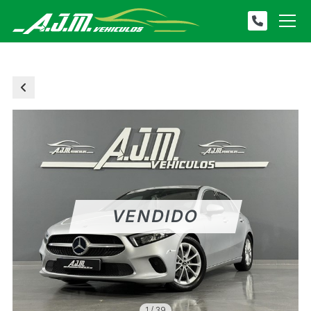
1
/
39