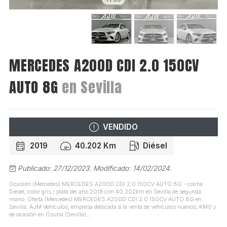
MERCEDES A200D CDI 2.0 150CV
AUTO 8G
en Sevilla
VENDIDO
2019
40.202 Km
Diésel
Publicado: 27/12/2023.
Modificado: 14/02/2024.
Ocasión (Mercedes) MERCEDES A200D CDI 2.0 150CV AUTO 8G - coche
Diésel, color gris / plata del año 2019 con 40.202km en Sevilla de segunda
mano. Oferta (Mercedes) MERCEDES A200D CDI 2.0 150CV AUTO 8G en
Sevilla. AJM Vehículos, empresa dedicada a la venta de vehículos nuevos, KM0 y
de ocasión en Osuna (Sevilla)....