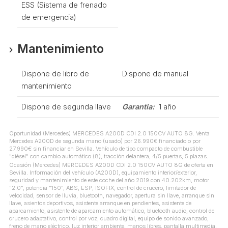
ESS (Sistema de frenado
de emergencia)
Mantenimiento
Dispone de libro de
Dispone de manual
mantenimiento
Dispone de segunda llave
Garantia:
1 año
Oportunidad (Mercedes) MERCEDES A200D CDI 2.0 150CV AUTO 8G. Venta
Mercedes A200D de segunda mano (usado) por 26.990€ financiado o por
27.990€ sin financiar en Sevilla. Vehículo de tipo compacto de combustible
"diésel" con cambio automático (8), tracción delantera, 4/5 puertas, 5 plazas.
Ocasión (Mercedes) MERCEDES A200D CDI 2.0 150CV AUTO 8G de oferta en
Sevilla. Información del vehículo (A200D), equipamiento interior/exterior,
seguridad y mantenimiento de este coche del año 2019 con 40.202km, motor
"2.0", potencia "150", ABS, ESP, ISOFIX, control de crucero, limitador de
velocidad, sensor de lluvia, bluetooth, navegador, apertura sin llave, arranque sin
llave, asientos deportivos, asistente arranque en pendientes, asistente de
aparcamiento, asistente de aparcamiento automático, bluetooth audio, control de
crucero adaptativo, control por voz, cuadro digital, equipo de sonido avanzado,
freno de mano eléctrico, luz interior ambiente, manos libres, pantalla multimedia,