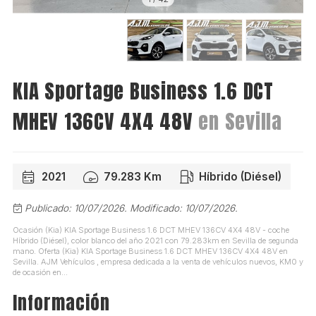
KIA Sportage Business 1.6 DCT
MHEV 136CV 4X4 48V
en Sevilla
2021
79.283 Km
Híbrido (Diésel)
Publicado: 10/07/2026.
Modificado: 10/07/2026.
Ocasión (Kia) KIA Sportage Business 1.6 DCT MHEV 136CV 4X4 48V - coche
Híbrido (Diésel), color blanco del año 2021 con 79.283km en Sevilla de segunda
mano. Oferta (Kia) KIA Sportage Business 1.6 DCT MHEV 136CV 4X4 48V en
Sevilla. AJM Vehículos , empresa dedicada a la venta de vehículos nuevos, KM0 y
de ocasión en...
Información