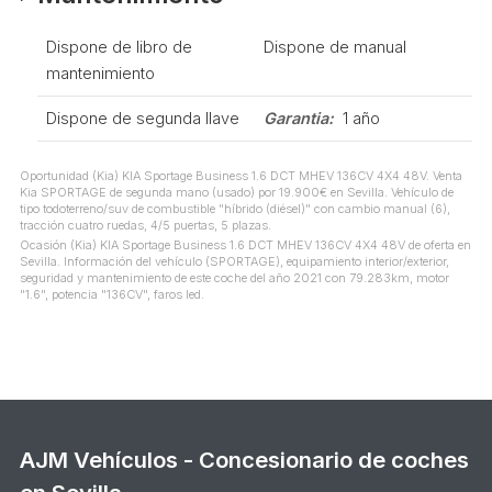
Dispone de libro de
Dispone de manual
mantenimiento
Dispone de segunda llave
Garantia:
1 año
Oportunidad (Kia) KIA Sportage Business 1.6 DCT MHEV 136CV 4X4 48V. Venta
Kia SPORTAGE de segunda mano (usado) por 19.900€ en Sevilla. Vehículo de
tipo todoterreno/suv de combustible "híbrido (diésel)" con cambio manual (6),
tracción cuatro ruedas, 4/5 puertas, 5 plazas.
Ocasión (Kia) KIA Sportage Business 1.6 DCT MHEV 136CV 4X4 48V de oferta en
Sevilla. Información del vehículo (SPORTAGE), equipamiento interior/exterior,
seguridad y mantenimiento de este coche del año 2021 con 79.283km, motor
"1.6", potencia "136CV", faros led.
AJM Vehículos - Concesionario de coches