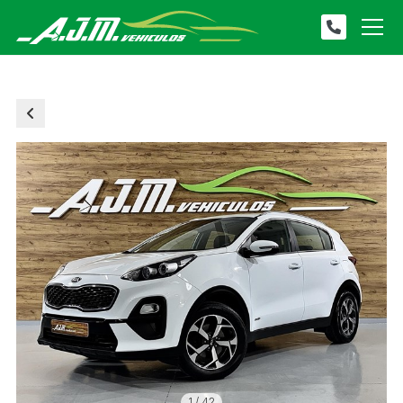
1
/
42