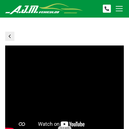
1
/
40