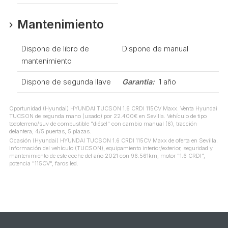
Mantenimiento
Dispone de libro de
Dispone de manual
mantenimiento
Dispone de segunda llave
Garantia:
1 año
Oportunidad (Hyundai) HYUNDAI TUCSON 1.6 CRDI 115CV Maxx. Venta Hyundai
TUCSON de segunda mano (usado) por 22.400€ en Sevilla. Vehículo de tipo
todoterreno/suv de combustible "diésel" con cambio manual (6), tracción
delantera, 4/5 puertas, 5 plazas.
Ocasión (Hyundai) HYUNDAI TUCSON 1.6 CRDI 115CV Maxx de oferta en Sevilla.
Información del vehículo (TUCSON), equipamiento interior/exterior, seguridad y
mantenimiento de este coche del año 2021 con 96.561km, motor "1.6 CRDI",
potencia "115CV", faros led.