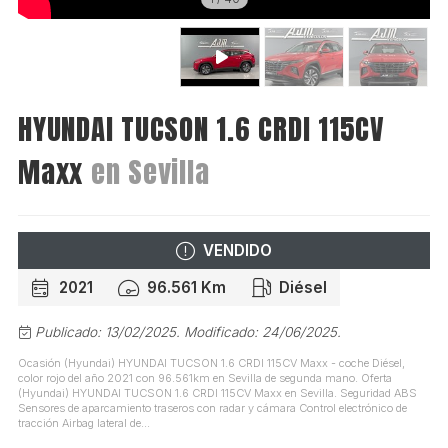
HYUNDAI TUCSON 1.6 CRDI 115CV
Maxx
en Sevilla
VENDIDO
2021
96.561 Km
Diésel
Publicado: 13/02/2025.
Modificado: 24/06/2025.
Ocasión (Hyundai) HYUNDAI TUCSON 1.6 CRDI 115CV Maxx - coche Diésel,
color rojo del año 2021 con 96.561km en Sevilla de segunda mano. Oferta
(Hyundai) HYUNDAI TUCSON 1.6 CRDI 115CV Maxx en Sevilla. Seguridad ABS
Sensores de aparcamiento traseros con radar y cámara Control electrónico de
tracción Airbag lateral de...