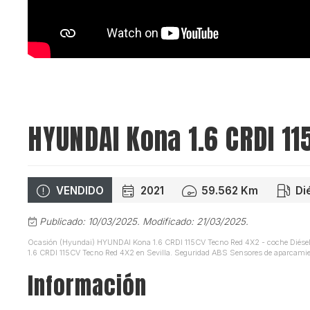
HYUNDAI Kona 1.6 CRDI 1
VENDIDO
2021
59.562 Km
Di
Publicado: 10/03/2025.
Modificado: 21/03/2025.
Ocasión (Hyundai) HYUNDAI Kona 1.6 CRDI 115CV Tecno Red 4X2 - coche Diésel
1.6 CRDI 115CV Tecno Red 4X2 en Sevilla. Seguridad ABS Sensores de aparcamiento
Información