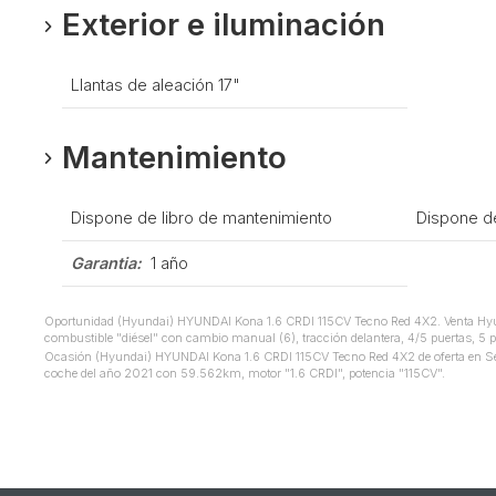
Exterior e iluminación
Llantas de aleación 17"
Mantenimiento
Dispone de libro de mantenimiento
Dispone d
Garantia:
1 año
Oportunidad (Hyundai) HYUNDAI Kona 1.6 CRDI 115CV Tecno Red 4X2. Venta Hyun
combustible "diésel" con cambio manual (6), tracción delantera, 4/5 puertas, 5 p
Ocasión (Hyundai) HYUNDAI Kona 1.6 CRDI 115CV Tecno Red 4X2 de oferta en Sevil
coche del año 2021 con 59.562km, motor "1.6 CRDI", potencia "115CV".