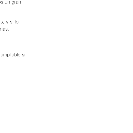
os un gran
, y si lo
mas.
 ampliable si