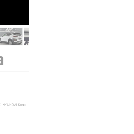
a
ai) HYUNDAI Kona