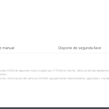
e manual
Dispone de segunda llave
dai KONA de segunda mano (usado) por 17.700€ en Sevilla. Vehículo de tipo todoterren
lazas.
la. Información del vehículo (KONA), equipamiento interior/exterior, seguridad y mante