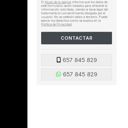
El
titular de la página
informa que los datos de
este formulario serán tratados para ofrecerle la
información solicitada, siendo la base legal del
tratamiento el consentimiento otorgado por el
usuario. No se cederán datos a terceros. Puede
ejercer los derechos como se explica en la
Política de Privacidad
.
657 845 829
657 845 829