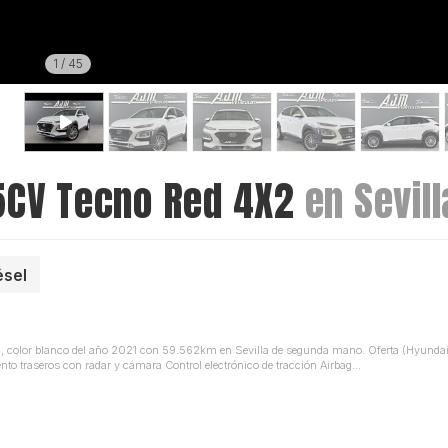
1
/
45
15CV Tecno Red 4X2
en Sevill
ésel
, color blanco del año 2021 con 59.562km en Sevilla de segunda mano. Oferta (Hyund
 traseros con radar y cámara Control electrónico de tracción Airbag...