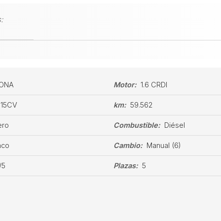
:
ONA
Motor:
1.6 CRDI
115CV
km:
59.562
ero
Combustible:
Diésel
nco
Cambio:
Manual
(6)
/5
Plazas:
5