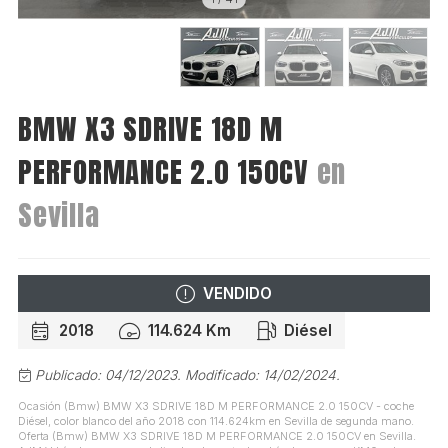
BMW X3 SDRIVE 18D M
PERFORMANCE 2.0 150CV
en
Sevilla
VENDIDO
2018
114.624 Km
Diésel
Publicado: 04/12/2023.
Modificado: 14/02/2024.
Ocasión (Bmw) BMW X3 SDRIVE 18D M PERFORMANCE 2.0 150CV - coche
Diésel, color blanco del año 2018 con 114.624km en Sevilla de segunda mano.
Oferta (Bmw) BMW X3 SDRIVE 18D M PERFORMANCE 2.0 150CV en Sevilla.