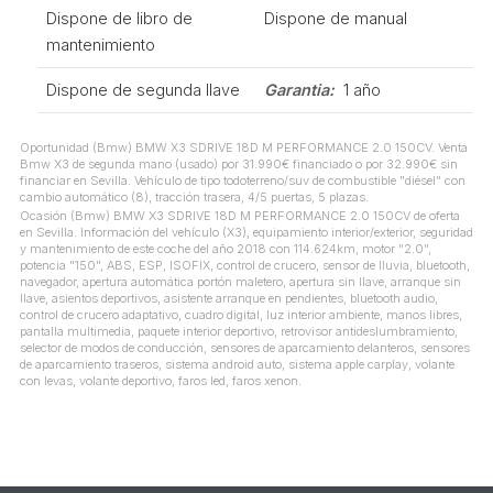
Dispone de libro de
Dispone de manual
mantenimiento
Dispone de segunda llave
Garantia:
1 año
Oportunidad (Bmw) BMW X3 SDRIVE 18D M PERFORMANCE 2.0 150CV. Venta
Bmw X3 de segunda mano (usado) por 31.990€ financiado o por 32.990€ sin
financiar en Sevilla. Vehículo de tipo todoterreno/suv de combustible "diésel" con
cambio automático (8), tracción trasera, 4/5 puertas, 5 plazas.
Ocasión (Bmw) BMW X3 SDRIVE 18D M PERFORMANCE 2.0 150CV de oferta
en Sevilla. Información del vehículo (X3), equipamiento interior/exterior, seguridad
y mantenimiento de este coche del año 2018 con 114.624km, motor "2.0",
potencia "150", ABS, ESP, ISOFIX, control de crucero, sensor de lluvia, bluetooth,
navegador, apertura automática portón maletero, apertura sin llave, arranque sin
llave, asientos deportivos, asistente arranque en pendientes, bluetooth audio,
control de crucero adaptativo, cuadro digital, luz interior ambiente, manos libres,
pantalla multimedia, paquete interior deportivo, retrovisor antideslumbramiento,
selector de modos de conducción, sensores de aparcamiento delanteros, sensores
de aparcamiento traseros, sistema android auto, sistema apple carplay, volante
con levas, volante deportivo, faros led, faros xenon.