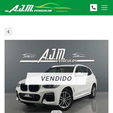
1
/
41