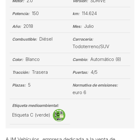
2.0
SDRIVE
Motor:
Versión:
150
114.624
Potencia:
km:
2018
Julio
Año:
Mes:
Diésel
Combustible:
Carroceria:
Todoterreno/SUV
Blanco
Automático
(8)
Color:
Cambio:
Trasera
4/5
Tracción:
Puertas:
5
Plazas:
Normativa de emisiones:
euro 6
Etiqueta medioambiental:
Etiqueta C (verde)
AJM Vehículos, empresa dedicada a la venta de