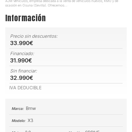
AJM Vehículos, empresa dedicada a la venta de vehículos nuevos, KM0 y de
ocasión en Osuna (Sevilla). Ofrecemos...
Información
Precio sin descuentos:
33.990€
Financiado:
31.990€
Sin financiar:
32.990€
IVA DEDUCIBLE
Bmw
Marca:
X3
Modelo: