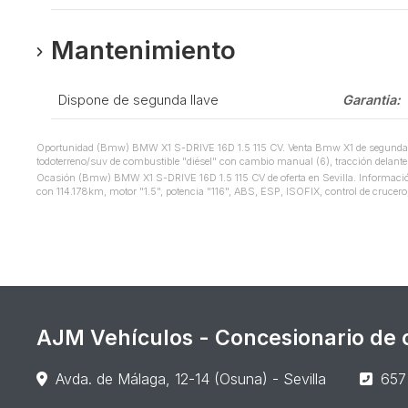
Mantenimiento
Dispone de segunda llave
Garantia:
Oportunidad (Bmw) BMW X1 S-DRIVE 16D 1.5 115 CV. Venta Bmw X1 de segunda ma
todoterreno/suv de combustible "diésel" con cambio manual (6), tracción delanter
Ocasión (Bmw) BMW X1 S-DRIVE 16D 1.5 115 CV de oferta en Sevilla. Información d
con 114.178km, motor "1.5", potencia "116", ABS, ESP, ISOFIX, control de crucero, 
AJM Vehículos - Concesionario de c
Avda. de Málaga, 12-14 (Osuna) - Sevilla
657