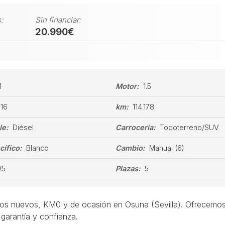
:
Sin financiar:
20.990€
1
Motor:
1.5
116
km:
114.178
le:
Diésel
Carroceria:
Todoterreno/SUV
cífico:
Blanco
Cambio:
Manual
(6)
/5
Plazas:
5
los nuevos, KM0 y de ocasión en Osuna (Sevilla). Ofrecemos
garantía y confianza.