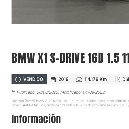
BMW X1 S-DRIVE 16D 1.5 1
VENDIDO
2018
114.178 Km
Di
Publicado: 30/08/2023.
Modificado: 04/09/2023.
Ocasión (Bmw) BMW X1 S-DRIVE 16D 1.5 115 CV - coche Diésel, color verde de
Sevilla. AJM Vehículos, empresa dedicada a la venta de vehículos nuevos, KM0 y
Información