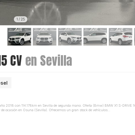
1
/
25
15 CV
en Sevilla
ésel
l año 2018 con 114.178km en Sevilla de segunda mano. Oferta (Bmw) BMW X1 S-DRIVE 16
 de ocasión en Osuna (Sevilla). Ofrecemos un gran stock de vehículos...