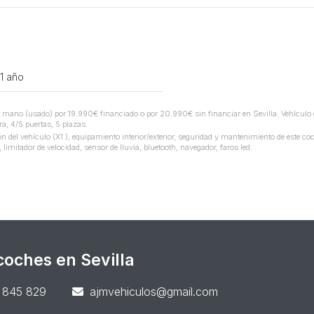
1 año
no (usado) por 19.990€ financiado o por 20.990€ sin financiar en Sevilla. Vehículo d
a, 4/5 puertas, 5 plazas.
el vehículo (X1 ), equipamiento interior/exterior, seguridad y mantenimiento de este co
limitador de velocidad, sensor de lluvia, bluetooth, navegador, faros led.
oches en Sevilla
 845 829
ajmvehiculos@gmail.com